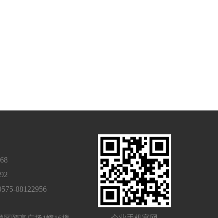
68
92
-88122956
企业手机官网