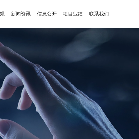
规
新闻资讯
信息公开
项目业绩
联系我们