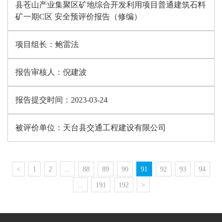
县苍山产业集聚区矿地综合开发利用项目普通建筑石料
矿一期C区 安全预评价报告（修编）
项目组长：
鲍雷法
报告审核人：
倪建波
报告提交时间：
2023-03-24
被评价单位：
天台县交通工程建设有限公司
<
1
2
...
88
89
90
91
92
93
94
...
191
192
>