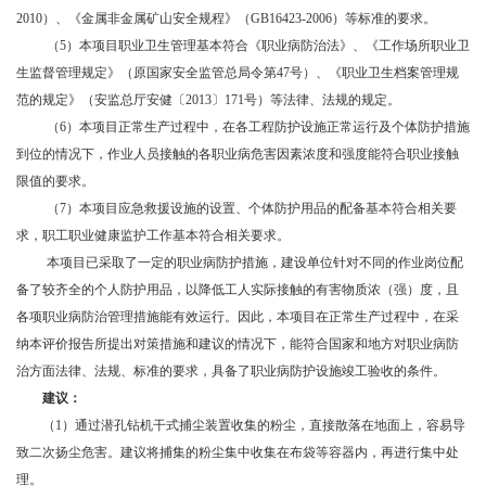
2010）、《金属非金属矿山安全规程》（GB16423-2006）等标准的要求。
（
5）本项目职业卫生管理基本符合《职业病防治法》、《工作场所职业卫
生监督管理规定》（原国家安全监管总局令第47号）、《职业卫生档案管理规
范的规定》（安监总厅安健〔2013〕171号）等法律、法规的规定。
（
6）本项目正常生产过程中，在各工程防护设施正常运行及个体防护措施
到位的情况下，作业人员接触的各职业病危害因素浓度和强度能符合职业接触
限值的要求。
（
7）本项目应急救援设施的设置、个体防护用品的配备基本符合相关要
求，职工职业健康监护工作基本符合相关要求。
本项目已采取了一定的职业病防护措施，建设单位针对不同的作业岗位配
备了较齐全的个人防护用品，以降低工人实际接触的有害物质浓（强）度，且
各项职业病防治管理措施能有效运行。因此，本项目在正常生产过程中，在采
纳本评价报告所提出对策措施和建议的情况下，能符合国家和地方对职业病防
治方面法律、法规、标准的要求，具备了职业病防护设施竣工验收的条件。
建议：
（
1）通过潜孔钻机干式捕尘装置收集的粉尘，直接散落在地面上，容易导
致二次扬尘危害。建议将捕集的粉尘集中收集在布袋等容器内，再进行集中处
理。