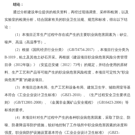
结论：
通过分析建设单位提供的相关资料，再经过现场调查、采样和检测，以及
实验室的检测分析，结合国家有关的职业卫生法规、规范和标准，得出以下结
论：
（
1）本项目正常生产过程中存在或产生的主要职业病危害因素为：矽尘、
噪声、高温（高温季节）。
（
2）根据《国民经济行业分类》（GB/T4754-2017），本项目行业分类为
B-1019，粘土及其他土砂石开采。再根据《建设项目职业病危害风险分类管理
目录（2012年版）》（安监总安健〔2012〕73号）的规定，并结合使用的原材
料、生产工艺和产品等可能产生的职业病危害风险程度，本项目可定性为“职业
病危害严重”的建设项目。
（
3）本项目总体布局、生产工艺和设备布局、建筑卫生学、辅助用室等基
本符合《工业企业设计卫生标准》（GBZ1-2010）、《生产过程安全卫生要求总
则》（GB/T12801-2008）、《金属非金属矿山安全规程》（GB16423-2006）等
标准的要求。
（
4）本项目针对生产过程中产生的各种职业病危害因素，采取了防尘、防
噪、防暑降温等防护措施，较好地控制了工作场所中职业病危害因素的浓度和
强度。职业病防护设施设置基本符合《工业企业设计卫生标准》（GBZ1-