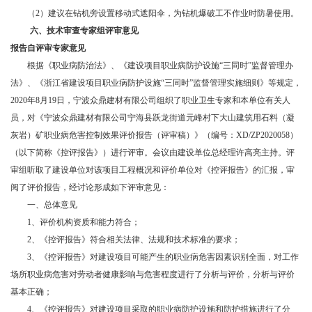
（
2）建议在钻机旁设置移动式遮阳伞，为钻机爆破工不作业时防暑使用。
六、
技术审查专家组评审意见
报告自评审专家意见
根据《职业病防治法》、《建设项目职业病防护设施
“三同时”监督管理办
法》、《浙江省建设项目职业病防护设施“三同时”监督管理实施细则》等规定，
2020年8月19日，宁波众鼎建材有限公司组织了职业卫生专家和本单位有关人
员，对《宁波众鼎建材有限公司宁海县跃龙街道元峰村下大山建筑用石料（凝
灰岩）矿职业病危害控制效果评价报告（评审稿）》（编号：XD/ZP2020058）
（以下简称《控评报告》）进行评审。会议由建设单位总经理许高亮主持。评
审组听取了建设单位对该项目工程概况和评价单位对《控评报告》的汇报，审
阅了评价报告，经讨论形成如下评审意见：
一、总体意见
1、评价机构资质和能力符合；
2、《控评报告》符合相关法律、法规和技术标准的要求；
3、《控评报告》对建设项目可能产生的职业病危害因素识别全面，对工作
场所职业病危害对劳动者健康影响与危害程度进行了分析与评价，分析与评价
基本正确；
4、《控评报告》对建设项目采取的职业病防护设施和防护措施进行了分