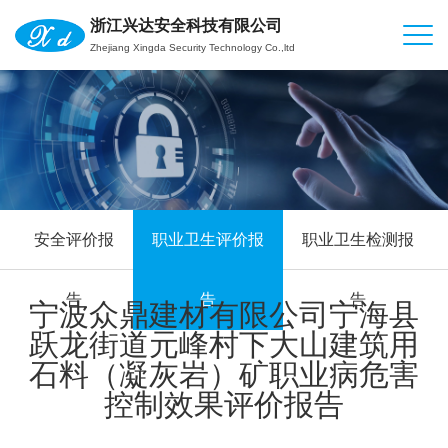
浙江兴达安全科技有限公司
Zhejiang Xingda Security Technology Co.,ltd
安全评价报
职业卫生评价报
职业卫生检测报
告
告
告
宁波众鼎建材有限公司宁海县
跃龙街道元峰村下大山建筑用
石料（凝灰岩）矿职业病危害
控制效果评价报告