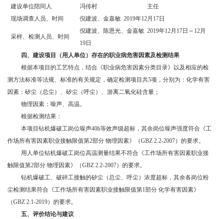
建设单位陪同人
冯传村
主任
现场调查人员、时间
倪建波、金嘉敏
2019年12月17日
倪建波、陈恩光、金嘉敏
2019年12月17日～12月
采样、检测人员、时间
19日
四、
建设项目（用人单位）存在的职业病危害因素及检测结果
根据本项目的工艺特点，结合《职业病危害因素分类目录》以及相应的检
测方法标准等法规、标准的有关规定，确定检测项目共
5
项，分别为：化学有害
因素：矽尘（总尘）、矽尘（呼尘）、游离二氧化硅含量；
物理因素：噪声、高温。
根据检测结果
：
本项目钻机爆破工岗位噪声
40h等效声级超标，其余岗位噪声强度符合《工
作场所有害因素职业接触限值第2部分 物理因素》（GBZ 2.2-2007）的要求。
用人单位钻机爆破工岗位高温测量结果不符合《工作场所有害因素职业接
触限值第
2部分 物理因素》（GBZ 2.2-2007）的要求。
钻机爆破工、破碎工接触的矽尘（总尘、呼尘）浓度超标，其余各岗位粉
尘检测结果符合《工作场所有害因素职业接触限值第
1部分 化学有害因素》
（GBZ 2.1-2019）的要求。
五、
评价结论与建议