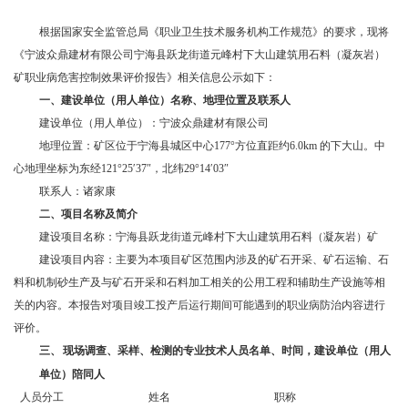
根据国家安全监管总局《职业卫生技术服务机构工作规范》的要求，现将
《宁波众鼎建材有限公司
宁海县跃龙街道元峰村下大山建筑用石料（凝灰岩）
矿职业病危害控制效果评价报告》相关信息公示如下：
一、
建设单位（用人单位）名称、地理位置及联系人
建设单位（用人单位）：宁波众鼎建材有限公司
地理位置：矿区位于宁海县城区中心
177°方位直距约6.0km 的下大山。中
心地理坐标为东经121°25′37″，北纬29°14′03″
联系人：
诸家康
二、
项目名称及简介
建设项目名称：宁海县跃龙街道元峰村下大山建筑用石料（凝灰岩）矿
建设项目内容：主要为本项目矿区范围内涉及的矿石开采、矿石运输、石
料和机制砂生产及与矿石开采和石料加工相关的公用工程和辅助生产设施等相
关的内容。本报告对项目竣工投产后运行期间可能遇到的职业病防治内容进行
评价。
三、
现场调查、采样、检测的专业技术人员名单、时间，建设单位（用人
单位）陪同人
人员分工
姓名
职称