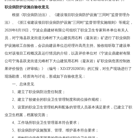
职业病防护设施自验收意见
根据《职业病防治法》、《建设项目职业病防护设施
“三同时”监督管理办
法》、《浙江省建设项目职业病防护设施“三同时”监督管理实施细则》等规定，
2020年8月19日，宁波众鼎建材有限公司组织了职业卫生专家和本单位有关人
员，对宁海县跃龙街道元峰村下大山建筑用石料（凝灰岩）矿进行了职业病防
护设施竣工自验收，会议由建设单位总经理许高亮主持。验收组听取了建设单
位对该项目工程概况及运行情况的介绍，以及评价单位对《宁波众鼎建材有限
公司宁海县跃龙街道元峰村下大山建筑用石料（凝灰岩）矿职业病危害控制效
果评价报告（评审稿）》（编号：XD/ZP2020058）的汇报，对生产现场进行了
现场勘查，经质询与讨论，形成如下自验收意见：
一、总体意见
1、建立了职业病防治责任制度；
2、建立了较健全的职业卫生管理制度和岗位操作规程；
3、设置的职业卫生管理机构和配备的管理人员基本满足要求，已建立了职
业卫生档案，档案较完善；
4、工作场所职业卫生管理基本符合要求；
5、职业病防护设施预算、管理、维护基本符合要求；