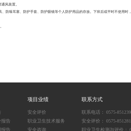
部通风装置。
具、防噪耳塞、防护手套、防护眼镜等个人防护用品的存放。下班后或平时不使用时
衣。
项目业绩
联系方式
告
安全评价
联系电话： 0575-851239
价报告
职业卫生技术服务
安全评价： 0575-851281
测报告
安全咨询
职业卫生检测与评价： 0575