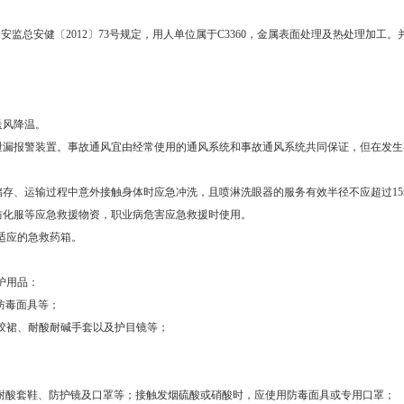
安监总安健〔2012〕73号规定，用人单位属于C3360，金属表面处理及热处理加
送风降温。
泄漏报警装置。事故通风宜由经常使用的通风系统和事故通风系统共同保证，但在发
存、运输过程中意外接触身体时应急冲洗，且喷淋洗眼器的服务有效半径不应超过15
防化服等应急救援物资，职业病危害应急救援时使用。
适应的急救药箱。
护用品：
防毒面具等；
胶裙、耐酸耐碱手套以及护目镜等；
耐酸套鞋、防护镜及口罩等；接触发烟硫酸或硝酸时，应使用防毒面具或专用口罩；