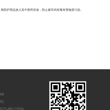
，将防护用品放入其中密闭存放，防止被车间有毒有害物质污染。
68
92
-88122956