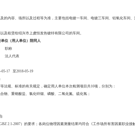
涉及的内容、场所以及过程等为准，主要包括电镀一车间、电镀三车间、铝氧化车间、
，以及租赁给绍兴市上虞恒发热镀锌有限公司的车间。
设单位（用人单位）陪同人
职称
法人代表
17 至2018-05-19
果
等法规、标准的有关规定，确定用人单位本次检测项目共10项，分别为：
化合物、重铬酸盐、氯化锌烟、磷酸、二氧化氮、硫化氢；
合
 2.1-2007）的要求；各岗位物理因素测量结果均符合《工作场所有害因素职业接触限值第