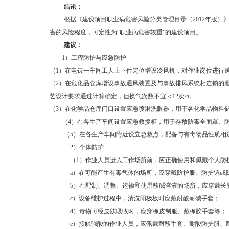
结论：
根据《建设项目职业病危害风险分类管理目录（2012年版）》
害的风险程度，可定性为“职业病危害较重”的建设项目。
建议：
1
）工程防护与应急防护
（1）在电镀一车间工人上下件岗位增设冷风机，对作业岗位进行
（2）在危化品仓库增设事故通风装置及与事故排风系统相连锁的
艺设计要求通过计算确定，但换气次数不宜＜12次/h。
（3）在化学品仓库门口设置应急喷淋洗眼器，用于各化学品物料储
（4）在各生产车间设置应急救援柜，用于存放防毒全面罩、
（5）在各生产车间附近设立急救点，配备与有毒物品性质相
2
）个体防护
（1）作业人员进入工作场所前，应正确使用和佩戴个人防
a
）在可能产生有毒气体的场所，应穿戴防护服、防护镜或
b
）在配制、调整、运输和使用酸碱溶液的场所，应穿戴长
c
）设备维护过程中，清洗阳极板时应戴耐酸耐碱手套；
d
）毒物可经皮肤吸收时，应穿橡皮制服、戴橡胶手套等；
e
）接触强酸的作业人员，应佩戴耐酸手套、耐酸防护服、