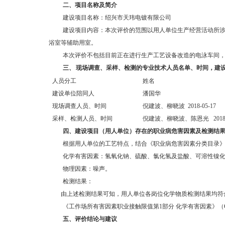
二、
项目名称及简介
建设项目名称：绍兴市天玮电镀有限公司
建设项目内容：本次评价的范围以用人单位生产经营活动所
浴室等辅助用室。
本次评价不包括目前正在进行生产工艺设备改造的电泳车间
三、
现场调查、采样、检测的专业技术人员名单、时间，建
人员分工
姓名
建设单位陪同人
潘国华
现场调查人员、时间
倪建波、柳晓波 2018-05-17
采样、检测人员、时间
倪建波、柳晓波、陈恩光 2018-05-
四、
建设项目（用人单位）存在的职业病危害因素及检测结
根据用人单位的工艺特点，结合《职业病危害因素分类目录》
化学有害因素：氢氧化钠、硫酸、氯化氢及盐酸、可溶性镍
物理因素：噪声。
检测结果：
由上述检测结果可知，用人单位各岗位化学物质检测结果均符
《工作场所有害因素职业接触限值第1部分 化学有害因素》（GBZ
五、
评价结论与建议