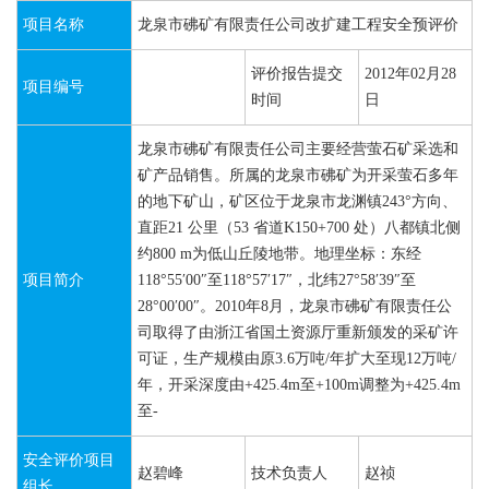
项目名称
龙泉市砩矿有限责任公司改扩建工程安全预评价
评价报告提交
2012年02月28
项目编号
时间
日
龙泉市砩矿有限责任公司主要经营萤石矿采选和
矿产品销售。所属的龙泉市砩矿为开采萤石多年
的地下矿山，矿区位于龙泉市龙渊镇243°方向、
直距21 公里（53 省道K150+700 处）八都镇北侧
约800 m为低山丘陵地带。地理坐标：东经
项目简介
118°55′00″至118°57′17″，北纬27°58′39″至
28°00′00″。2010年8月，龙泉市砩矿有限责任公
司取得了由浙江省国土资源厅重新颁发的采矿许
可证，生产规模由原3.6万吨/年扩大至现12万吨/
年，开采深度由+425.4m至+100m调整为+425.4m
至-
安全评价项目
赵碧峰
技术负责人
赵祯
组长