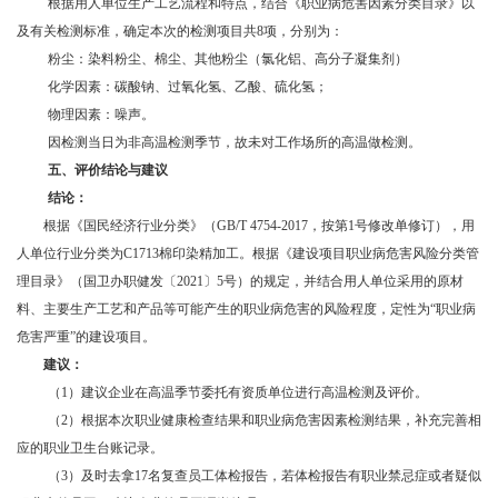
根据用人单位生产工艺流程和特点，结合《职业病危害因素分类目录》以
及有关检测标准，确定本次的检测项目共8项，分别为：
粉尘：染料粉尘、棉尘、其他粉尘（氯化铝、高分子凝集剂）
化学因素：碳酸钠、过氧化氢、乙酸、硫化氢；
物理因素：噪声。
因检测当日为非高温检测季节，故未对工作场所的高温做检测。
五、
评价结论与建议
结论：
根据《国民经济行业分类》（GB/T 4754-2017，按第1号修改单修订），用
人单位行业分类为C1713棉印染精加工。根据《建设项目职业病危害风险分类管
理目录》（国卫办职健发〔2021〕5号）的规定，并结合用人单位采用的原材
料、主要生产工艺和产品等可能产生的职业病危害的风险程度，定性为“职业病
危害严重”的建设项目。
建议：
（1）建议企业在高温季节委托有资质单位进行高温检测及评价。
（2）根据本次职业健康检查结果和职业病危害因素检测结果，补充完善相
应的职业卫生台账记录。
（3）及时去拿17名复查员工体检报告，若体检报告有职业禁忌症或者疑似