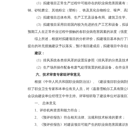
（1）拟建项目正常生产过程中可能存在的职业病危害因素有
钠、砂轮磨尘、其他粉尘（塑粉）、铁及其化合物粉尘、噪声、高
（2）拟建项目总体布局、生产工艺及设备布局、建筑卫生学
（3）拟建项目采用目前国内较为先进的生产工艺和设备，拟
预期工人在正常作业过程中接触的各职业病危害因素的浓度（强度
综上所述，根据对拟建项目的分析评价，拟建项目基本执行了
提出的补充措施建议予以落实，预计项目建成后，拟建项目中存在
建议：
（1）排风系统各类排风罩的设置应参照《排风罩的分类及技术条
（2）生产场所操作配备有废气处理装置的机器设备，在作业
六、
技术审查专家组评审意见
根据《中华人民共和国职业病防治法》、《建设项目职业病防护设
织了职业卫生专家和本单位有关人员，对《嘉善雪帕尔工具有限公司迁扩
会议由建设单位经理王中华主持。评审组听取了建设单位对该项目
一、 总体意见
1
、评价机构资质和能力符合；
2
、《预评价报告》符合相关法律、法规和技术标准的要求；
3
、《预评价报告》对建设项目可能产生的职业病危害因素识