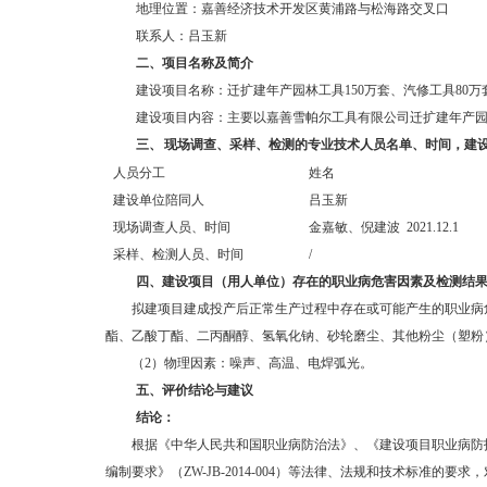
地理位置：嘉善经济技术开发区黄浦路与松海路交叉口
联系人：吕玉新
二、
项目名称及简介
建设项目名称：迁扩建年产园林工具150万套、汽修工具80万
建设项目内容：主要以嘉善雪帕尔工具有限公司迁扩建年产园林
三、
现场调查、采样、检测的专业技术人员名单、时间，建
人员分工
姓名
建设单位陪同人
吕玉新
现场调查人员、时间
金嘉敏、倪建波 2021.12.1
采样、检测人员、时间
/
四、
建设项目（用人单位）存在的职业病危害因素及检测结
拟建项目建成投产后正常生产过程中存在或可能产生的职业病
酯、乙酸丁酯、二丙酮醇、氢氧化钠、砂轮磨尘、其他粉尘（塑粉
（2）物理因素：噪声、高温、电焊弧光。
五、
评价结论与建议
结论：
根据《中华人民共和国职业病防治法》、《建设项目职业病防护设
编制要求》（ZW-JB-2014-004）等法律、法规和技术标准