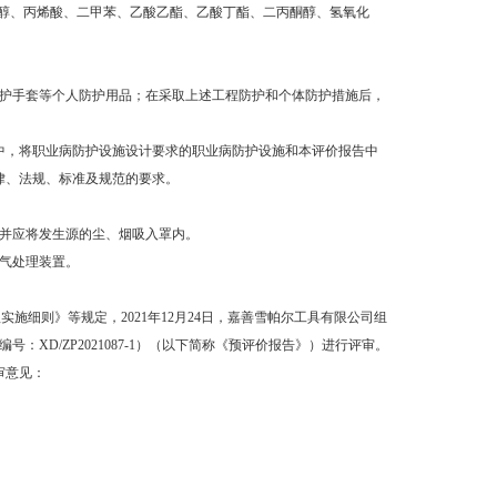
乙醇、丙烯酸、二甲苯、乙酸乙酯、乙酸丁酯、二丙酮醇、氢氧化
防护手套等个人防护用品；在采取上述工程防护和个体防护措施后，
中，将职业病防护设施设计要求的职业病防护设施和本评价报告中
律、法规、标准及规范的要求。
便，并应将发生源的尘、烟吸入罩内。
气处理装置。
施细则》等规定，2021年12月24日，嘉善雪帕尔工具有限公司组
D/ZP2021087-1）（以下简称《预评价报告》）进行评审。
审意见：