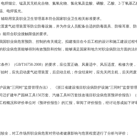
：电焊烟尘、锰及其无机化合物、氮氧化物、氯化氢及盐酸、磷酸、乙酸、2-丁氧基
温、电焊弧光。
、辅助用室及职业卫生管理基本符合国家职业卫生相关标准要求。
设置废气处理装置等防尘防毒设施，并为作业人员配备合适的防毒面具、防噪耳塞、
）能符合职业接触限值的要求。
我国职业病危害预防、控制的有关规定。拟建项目在今后工程的设计和施工建设过程
的职业病危害能够得到有效预防和控制，能够满足国家和地方对职业病防治方面的法
件》（GB∕T16758-2008）的要求，应位置正确、风量适中、风压适度、检修方
开始时，应先启动废气处理装置，后启动主机；作业结束时，应先关闭主机，后关闭废
施“三同时”监督管理办法》、《浙江省建设项目职业病防护设施“三同时”监督管理实
建年产园林工具150万套、汽修工具80万套技改项目职业病危害预评价报告》（编号：X
工程概况和评价单位对《预评价报告》的汇报，审阅了评价报告，经讨论形成如下评
别较全，对工作场所职业病危害对劳动者健康影响与危害程度进行了分析与评价；