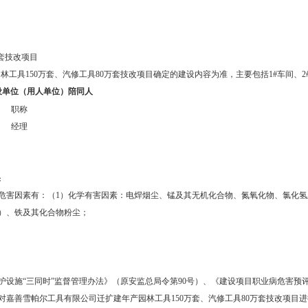
套技改项目
工具150万套、汽修工具80万套技改项目确定的建设内容为准，主要包括1#车间、2
设单位（用人单位）陪同人
职称
经理
果
危害因素有：（1）化学有害因素：电焊烟尘、锰及其无机化合物、氮氧化物、氯化氢
）、铁及其化合物粉尘；
施“三同时”监督管理办法》（原安监总局令第90号）、《建设项目职业病危害预评价导则
的要求，对嘉善雪帕尔工具有限公司迁扩建年产园林工具150万套、汽修工具80万套技改项