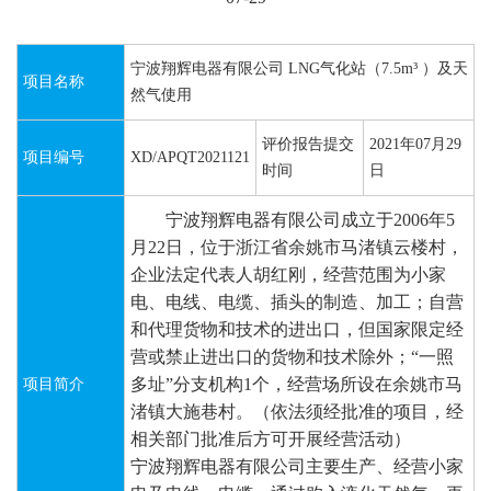
宁波翔辉电器有限公司 LNG气化站（7.5m³ ）及天
项目名称
然气使用
评价报告提交
2021年07月29
项目编号
XD/APQT2021121
时间
日
宁波翔辉电器有限公司成立于
20
06
年
5
月
22
日
，
位于浙江省余姚市马渚镇云楼村，
企业法定代表人胡红刚，经营范围为小家
电、电线、电缆、插头的制造、加工；自营
和代理货物和技术的进出口，但国家限定经
营或禁止进出口的货物和技术除外；
“一照
多址”分支机构
1个，经营场所设在余姚市马
项目简介
渚镇大施巷村。（依法须经批准的项目，经
相关部门批准后方可开展经营活动）
宁波翔辉电器有限公司主要生产、经营小家