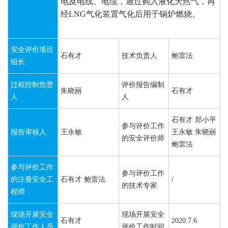
电及
电线、电缆
，
通过购入液化天然气，再
经
LNG
气化装置气化后用于
锅炉燃烧
。
安全评价项目
石有才
技术负责人
鲍雷法
组长
过程控制负责
评价报告编制
朱晓丽
石有才
人
人
石有才 郑小平
参与评价工作
报告审核人
王永敏
王永敏 朱晓丽
的安全评价师
鲍雷法
参与评价工作
参与评价工作
的注册安全工
石有才 鲍雷法
/
的技术专家
程师
现场开展安全
现场开展安全
石有才
2020.7.6
评价工作人员
评价工作时间