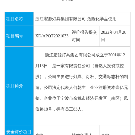
项目名称
浙江宏源灯具集团有限公司 危险化学品使用
评价报告提交
2022年04月26
项目编号
XD/APQT2021033
时间
日
浙江宏源灯具集团有限公司成立于
2001
年
12
月
13
日，是一家有限责任公司（自然人投资或控
股），公司主要进行灯具、灯杆、交通标志杆的制
项目简介
造。公司法定代表人何乾生，企业注册资本壹亿元
整。企业位于宁波市余姚市经济开发区（南区）凤
仪路
18
号，拥有员工
83
人。
安全评价项目