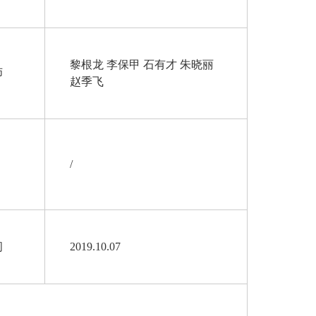
黎根龙 李保甲 石有才 朱晓丽
师
赵季飞
/
间
2019.10.07