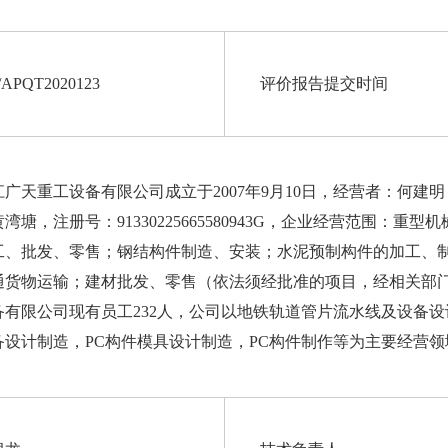
/APQT2020123
评价报告提交时间
江广天重工设备有限公司成立于
2007
年
9
月
10
日，经营者：何建明
黄湾塘，注册号：
91330225665580943G
，企业经营范围：重型机
工、批发、零售；钢结构件制造、安装；水泥预制构件的加工、
通货物运输；建材批发、零售（依法须经批准的项目，经相关部
备有限公司现有员工
232
人，公司以地铁轨道管片流水线及设备设
备设计制造，
PC
构件模具设计制造，
PC
构件制作等为主要经营领