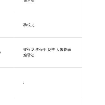
鲍雷法
黎根龙
黎根龙 李保甲 赵季飞 朱晓丽
师
鲍雷法
/