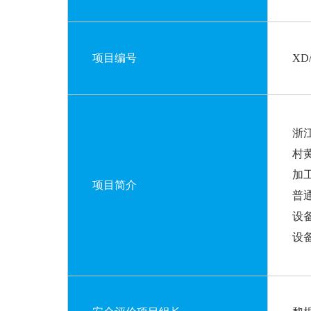
项目编号
XD
浙
村
加
项目简介
普
设
设