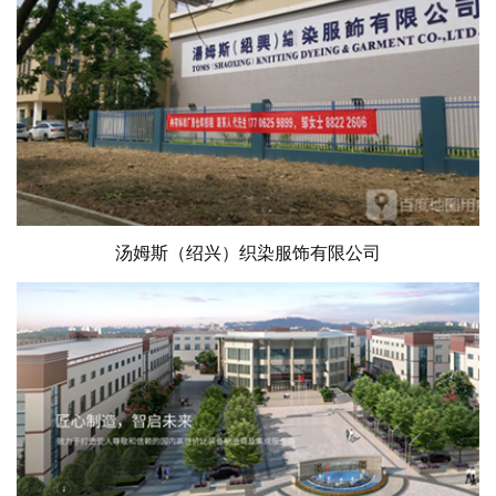
汤姆斯（绍兴）织染服饰有限公司