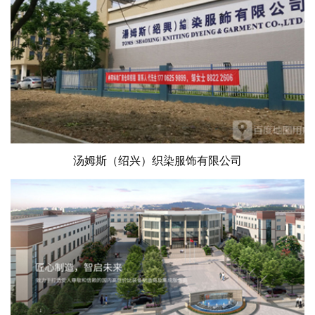
汤姆斯（绍兴）织染服饰有限公司