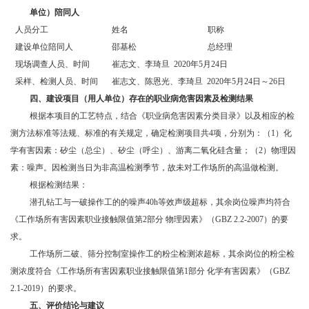
单位）陪同人
人员分工
姓名
职称
建设单位陪同人
邵基松
总经理
现场调查人员、时间
崔志文
、
李琦旦
2020年5月24日
采样、检测人员、时间
崔志文
、陈恩光、
李琦旦
2020年5月24日～26日
四、
建设项目（用人单位）存在的职业病危害因素及检测结果
根据本项目的工艺特点，结合《职业病危害因素分类目录》以及相应的检
测方法标准等法规、标准的有关规定，确定检测项目共
4
项，分别为：（
1）化
学有害因素：矽尘（总尘）、矽尘（呼尘）、游离二氧化硅含量；（2）物理因
素：噪声。因检测当日为非高温检测季节，故未对工作场所的高温做检测。
根据检测结果：
潜孔钻工与一破操作工的的噪声
40h等效声级超标，其余岗位噪声均符合
《工作场所有害因素职业接触限值第2部分 物理因素》（GBZ 2.2-2007）的要
求。
工作场所二破、筛分控制室操作工的粉尘检测浓超标，其余岗位的粉尘检
测浓度符合《工作场所有害因素职业接触限值第
1部分 化学有害因素》（GBZ
2.1-2019）的要求。
五、
评价结论与建议