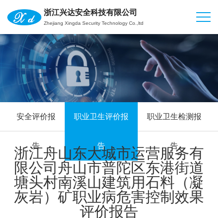
浙江兴达安全科技有限公司
Zhejiang Xingda Security Technology Co.,ltd
安全评价报
职业卫生评价报
职业卫生检测报
告
告
告
浙江舟山东大城市运营服务有
限公司舟山市普陀区东港街道
塘头村南溪山建筑用石料（凝
灰岩）矿职业病危害控制效果
评价报告