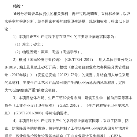
结论：
通过分析建设单位提供的相关资料，再经过现场调查、采样和检测，以及
实验室的检测分析，结合国家有关的职业卫生法规、规范和标准，得出以下结
论：
1）本项目正常生产过程中存在或产生的主要职业病危害因素为：
（
1）粉尘：矽尘；
（
2）物理因素：噪声、高温（高温季节）。
2）根据《国民经济行业代码》（GB/T4754 -2017），用人单位行业分类为
B-1019，粘土及其他土砂石开采；根据《建设项目职业病危害风险分类管理目
录（2012年版）》（安监总安健〔2012〕73号）的规定，并结合用人单位采用
的原材料、主要生产工艺和产品等可能产生的职业病危害的风险程度，定性
为“职业病危害严重”的建设项目。
3）本项目总体布局、生产工艺和设备布局、建筑卫生学、辅助用室等基本
符合《工业企业设计卫生标准》（GBZ1-2010）、《生产过程安全卫生要求总
则》（GB/T12801-2008）等标准的要求。
4）本项目针对生产过程中产生的各种职业病危害因素，采取了防噪、防
毒、防暑降温等防护措施，较好地控制了工作场所中职业病危害因素的浓度和
强度。职业病防护设施设置基本符合《工业企业设计卫生标准》（GBZ1-