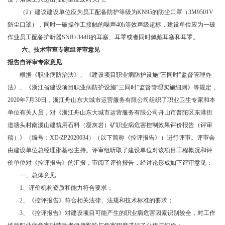
（
2）建议建设单位应为员工配备防护等级为KN95的防尘口罩（3M9501V
防尘口罩），同时一破操作工接触的噪声40h等效声级超标，建设单位应为一破
作业员工配备护听器SNR≥34dB的耳塞、耳罩或者同时佩戴耳塞和耳罩。
六、
技术审查专家组评审意见
报告自评审专家意见
根据《职业病防治法》、《建设项目职业病防护设施
“三同时”监督管理办
法》、《浙江省建设项目职业病防护设施“三同时”监督管理实施细则》等规定，
2020年7月30日，浙江舟山东大城市运营服务有限公司组织了职业卫生专家和本
单位有关人员，对《浙江舟山东大城市运营服务有限公司舟山市普陀区东港街
道塘头村南溪山建筑用石料（凝灰岩）矿职业病危害控制效果评价报告（评审
稿）》（编号：XD/ZP2020034）（以下简称《控评报告》）进行评审。评审会
由建设单位总经理邵基松主持。评审组听取了建设单位对该项目工程概况和评
价单位对《控评报告》的汇报，审阅了评价报告，经讨论形成如下评审意见：
一、总体意见
1、评价机构资质和能力符合要求；
2、《控评报告》符合相关法律、法规和技术标准的要求；
3、《控评报告》对建设项目可能产生的职业病危害因素识别较全，对工作