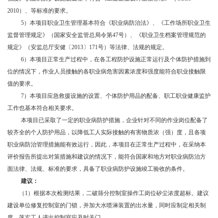
2010）、等标准的要求。
5）本项目职业卫生管理基本符合《职业病防治法》、《工作场所职业卫生
监督管理规定》（国家安全监管总局令第47号）、《职业卫生档案管理规范的
规定》（安监总厅安健〔2013〕171号）等法律、法规的规定。
6）本项目正常生产过程中，在各工程防护设施正常运行及个体防护措施到
位的情况下，作业人员接触的各职业病危害因素浓度和强度能符合职业接触限
值的要求。
7）本项目应急救援设施的设置、个体防护用品的配备、职工职业健康监护
工作也基本符合相关要求。
本项目已采取了一定的职业病防护措施，企业针对不同的作业岗位配备了
较齐全的个人防护用品，以降低工人实际接触的有害物质浓（强）度，且各项
职业病防治管理措施能有效运行，因此，本项目在正常生产过程中，在采纳本
评价报告所提出对策措施和建议的情况下，能符合国家和地方对职业病防治方
面法律、法规、标准的要求，具备了职业病防护设施竣工验收的条件。
建议：
（
1）根据本次检测结果，二破筛分控制室操作工岗位矽尘浓度超标。建议
建设单位修复控制室的门锁，并加大水喷淋装置的出水量，同时应制定相关制
度，落实工人进出控制室应及时关门。