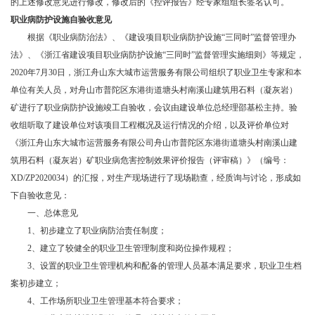
的上述修改意见进行修改，修改后的《控评报告》经专家组组长签名认可。
职业病防护设施自验收意见
根据《职业病防治法》、《建设项目职业病防护设施
“三同时”监督管理办
法》、《浙江省建设项目职业病防护设施“三同时”监督管理实施细则》等规定，
2020年7月30日，浙江舟山东大城市运营服务有限公司组织了职业卫生专家和本
单位有关人员，对舟山市普陀区东港街道塘头村南溪山建筑用石料（凝灰岩）
矿进行了职业病防护设施竣工自验收，会议由建设单位总经理邵基松主持。验
收组听取了建设单位对该项目工程概况及运行情况的介绍，以及评价单位对
《浙江舟山东大城市运营服务有限公司舟山市普陀区东港街道塘头村南溪山建
筑用石料（凝灰岩）矿职业病危害控制效果评价报告（评审稿）》（编号：
XD/ZP2020034）的汇报，对生产现场进行了现场勘查，经质询与讨论，形成如
下自验收意见：
一、总体意见
1、初步建立了职业病防治责任制度；
2、建立了较健全的职业卫生管理制度和岗位操作规程；
3、设置的职业卫生管理机构和配备的管理人员基本满足要求，职业卫生档
案初步建立；
4、工作场所职业卫生管理基本符合要求；