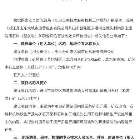
根据国家安全监管总局《职业卫生技术服务机构工作规范》的要求，现将
《浙江舟山东大城市运营服务有限公司舟山市普陀区东港街道塘头村南溪山建
筑用石料（凝灰岩）矿
职业病危害
控制效果
评价报告
》相关信息公示如下：
一、
建设单位（用人单位）名称、地理位置及联系人
建设单位（用人单位）：浙江舟山东大城市运营服务有限公司
地理位置：矿区位于普陀城区正北方向直距约
9.0km处，北东侧临海。矿区
中心点坐标：东经122° 18′ 30″，北纬30° 02′ 04″
联系人：邵基松
二、
项目名称及简介
建设项目名称：舟山市普陀区东港街道塘头村南溪山建筑用石料（凝灰
岩）矿（
240万吨/年）
建设项目内容：主要为本项目矿区范围内涉及的矿石开采、矿石运输、石
料和机制砂生产及与矿石开采和石料加工相关的公用工程和辅助生产设施等相
关的内容。本报告对项目竣工投产后运行期间可能遇到的职业病防治内容进行
评价。
三、
现场调查、采样、检测的专业技术人员名单、时间，建设单位（用人