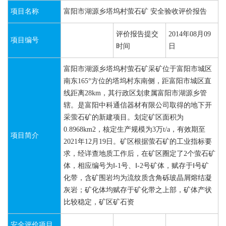
项目名称
富阳市湖源乡塔坞村萤石矿 安全验收评价报告
评价报告提交
2014年08月09
项目编号
时间
日
富阳市湖源乡塔坞村萤石矿采矿位于富阳市城区
南东165°方位的塔坞村东南侧，距富阳市城区直
线距离28km，其行政区划隶属富阳市湖源乡管
辖。是富阳中科通信器材有限公司取得的地下开
采萤石矿的新建项目。划定矿区面积为
0.8968km2，核定生产规模为3万t/a，有效期至
项目简介
2021年12月19日。矿区根据萤石矿的工业指标要
求，经详查地质工作后，在矿区圈定了2个萤石矿
体，相应编号为Ⅰ-1号、Ⅰ-2号矿体，赋存于Ⅰ号矿
化带，含矿围岩均为流纹质含角砾玻晶屑熔结凝
灰岩；矿化体均赋存于矿化带之上部，矿体产状
比较稳定，矿区矿石资
安全评价项目