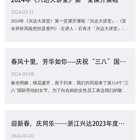
2024-03-11
2024年《兴达大讲堂》第一堂课开课啦『兴达大讲堂』-《安
全评价风险把控及签约》-主讲人：石有才『兴达大讲堂』-
《职业卫生签约》-主讲人：倪建波要点：风险...
春风十里，芳华如你----庆祝“三八”国际劳动妇女节
2024-03-08
春光明媚，桃花盛开，燕子归来，我们共同迎来了第114个"三
八"国际劳动妇女节。为了向在岗的女性员工表达我们的敬
意，公司精心准备了精美的礼品，...
迎新春，庆同乐——浙江兴达2023年度年终总结大会暨新春晚会圆满举行
2024-02-02