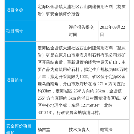
定海区金塘镇大浦社区西山岗建筑用石料（凝灰
项目名称
岩）矿安全预评价报告
评价报告提交
2013年09月22
项目编号
时间
日
定海区金塘镇大浦社区西山岗建筑用石料（凝灰
岩）矿是在原舟山市定海舟利石料有限公司老矿
区开采结束后，重新设置的经营性露天矿山，主
要产品为建筑用碎石料，拟定生产规模为680万吨
／年，拟定开采期限为10年。矿区位于定海区金
项目简介
塘岛西南角，舟山市政府所在地 271 o 方向直距
约33km，定海城区 264°方向约 26km，金塘镇
255º 方向直距约 3km 的浦口村西侧沿海区域。矿
区中心地理坐标：东经 121°50′34″，北纬
30°0′18″。行政隶属金塘镇浦口村。
安全评价项目
杨吉堂
技术负责人
鲍雷法
组长