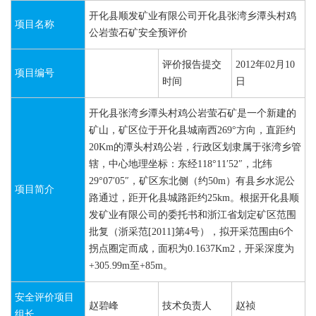
开化县顺发矿业有限公司开化县张湾乡潭头村鸡
项目名称
公岩萤石矿安全预评价
评价报告提交
2012年02月10
项目编号
时间
日
开化县张湾乡潭头村鸡公岩萤石矿是一个新建的
矿山，矿区位于开化县城南西269°方向，直距约
20Km的潭头村鸡公岩，行政区划隶属于张湾乡管
辖，中心地理坐标：东经118°11′52″，北纬
29°07′05″，矿区东北侧（约50m）有县乡水泥公
项目简介
路通过，距开化县城路距约25km。根据开化县顺
发矿业有限公司的委托书和浙江省划定矿区范围
批复（浙采范[2011]第4号），拟开采范围由6个
拐点圈定而成，面积为0.1637Km2，开采深度为
+305.99m至+85m。
安全评价项目
赵碧峰
技术负责人
赵祯
组长