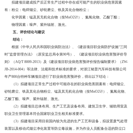
拟建项目建成投产后正常生产过程中存在或可能产生的职业病危害因素
有：粉尘：电焊烟尘、砂轮磨尘、铁及其化合物粉尘；
化学因素：锰及其无机化合物（按MnO2计）、氮氧化物、乙酸丁酯；
物理因素：噪声、紫外辐射、激光。
五、
评价结论与建议
结论：
根据《中华人民共和国职业病防治法》、《建设项目职业病防护设施“三同
时”监督管理办法》（原安监总局令第90号）、《建设项目职业病危害预评价导
则》（AQ/T 8009-2013）及《建设项目职业病危害预评价报告编制要求》（ZW-
JB-2014-004）等法律、法规和技术标准的要求，对浙江铭普汽车科技有限公司
年产800台特种车辆项目进行了职业病危害预评价，得出以下结论：
（1）拟建项目正常生产过程中可能存在的职业病危害因素有：电焊烟尘、
砂轮磨尘、铁及其化合物粉尘、锰及其无机化合物（按MnO2计）、氮氧化物、
乙酸丁酯、噪声、紫外辐射、激光。
（2）拟建项目总体布局、生产工艺及设备布局、建筑卫生学、辅助用室及
职业卫生管理基本符合国家职业卫生相关标准要求。
（3）拟建项目采用目前国内较为先进的生产工艺和设备，拟设置废气处理
装置以及移动式烟尘净化装置等防尘毒设施，并为作业人员配备合适的防尘口