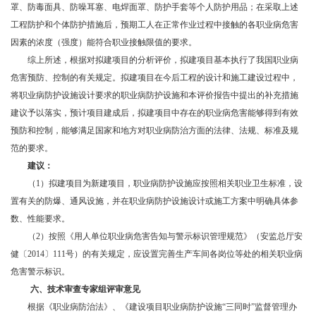
罩、防毒面具、防噪耳塞、电焊面罩、防护手套等个人防护用品；在采取上述
工程防护和个体防护措施后，预期工人在正常作业过程中接触的各职业病危害
因素的浓度（强度）能符合职业接触限值的要求。
综上所述，根据对拟建项目的分析评价，拟建项目基本执行了我国职业病
危害预防、控制的有关规定。拟建项目在今后工程的设计和施工建设过程中，
将职业病防护设施设计要求的职业病防护设施和本评价报告中提出的补充措施
建议予以落实，预计项目建成后，拟建项目中存在的职业病危害能够得到有效
预防和控制，能够满足国家和地方对职业病防治方面的法律、法规、标准及规
范的要求。
建议：
（1）拟建项目为新建项目，职业病防护设施应按照相关职业卫生标准，设
置有关的防爆、通风设施，并在职业病防护设施设计或施工方案中明确具体参
数、性能要求。
（2）按照《用人单位职业病危害告知与警示标识管理规范》（安监总厅安
健〔2014〕111号）的有关规定，应设置完善生产车间各岗位等处的相关职业病
危害警示标识。
六、
技术审查专家组评审意见
根据《职业病防治法》、《建设项目职业病防护设施“三同时”监督管理办