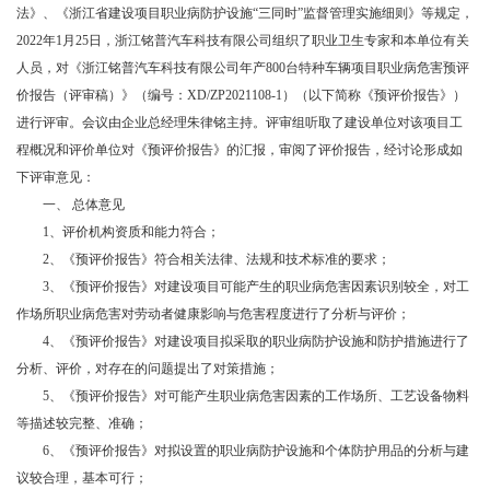
法》、《浙江省建设项目职业病防护设施“三同时”监督管理实施细则》等规定，
2022年1月25日，浙江铭普汽车科技有限公司组织了职业卫生专家和本单位有关
人员，对《浙江铭普汽车科技有限公司年产800台特种车辆项目职业病危害预评
价报告（评审稿）》（编号：XD/ZP2021108-1）（以下简称《预评价报告》）
进行评审。会议由企业总经理朱律铭主持。评审组听取了建设单位对该项目工
程概况和评价单位对《预评价报告》的汇报，审阅了评价报告，经讨论形成如
下评审意见：
一、 总体意见
1
、评价机构资质和能力符合；
2
、《预评价报告》符合相关法律、法规和技术标准的要求；
3
、《预评价报告》对建设项目可能产生的职业病危害因素识别较全，对工
作场所职业病危害对劳动者健康影响与危害程度进行了分析与评价；
4
、《预评价报告》对建设项目拟采取的职业病防护设施和防护措施进行了
分析、评价，对存在的问题提出了对策措施；
5
、《预评价报告》对可能产生职业病危害因素的工作场所、工艺设备物料
等描述较完整、准确；
6
、《预评价报告》对拟设置的职业病防护设施和个体防护用品的分析与建
议较合理，基本可行；