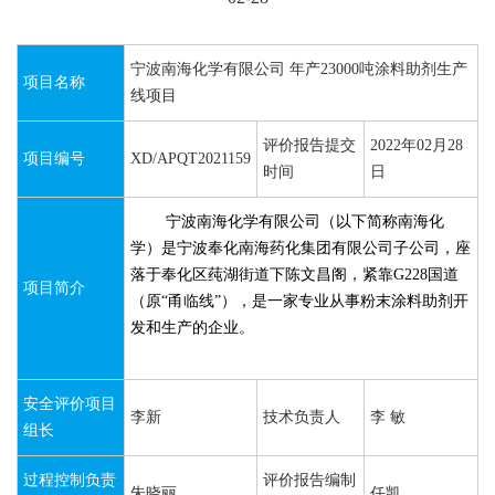
宁波南海化学有限公司 年产23000吨涂料助剂生产
项目名称
线项目
评价报告提交
2022年02月28
项目编号
XD/APQT2021159
时间
日
宁波南海化学有限公司（以下简称南海化
学）是宁波奉化南海药化集团有限公司子公司，
座
落于奉化区莼湖街道下陈文昌阁，紧靠
G228
国道
项目简介
（原“甬临线”），是一家专业从事粉末涂料助剂开
发和生产的企业。
安全评价项目
李新
技术负责人
李 敏
组长
过程控制负责
评价报告编制
朱晓丽
任凯