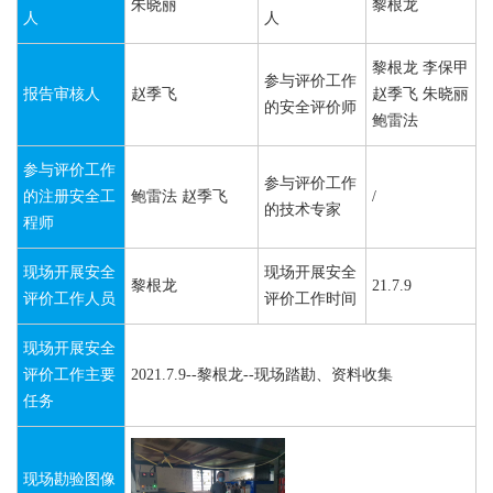
朱晓丽
黎根龙
人
人
黎根龙 李保甲
参与评价工作
报告审核人
赵季飞
赵季飞 朱晓丽
的安全评价师
鲍雷法
参与评价工作
参与评价工作
的注册安全工
鲍雷法 赵季飞
/
的技术专家
程师
现场开展安全
现场开展安全
黎根龙
21.7.9
评价工作人员
评价工作时间
现场开展安全
评价工作主要
2021.7.9--黎根龙--现场踏勘、资料收集
任务
现场勘验图像