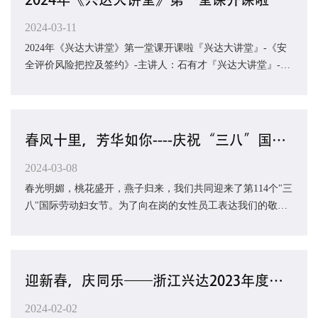
2024-03-11
2024年《兴达大讲堂》第一堂课开课啦『兴达大讲堂』-《安
全评价风险把控及签约》-主讲人：石有才『兴达大讲堂』-
《职业卫生签约》-主讲人：倪建波要点：风险...
春风十里，芳华如你----庆祝“三八”国际劳动妇女节
2024-03-08
春光明媚，桃花盛开，燕子归来，我们共同迎来了第114个"三
八"国际劳动妇女节。为了向在岗的女性员工表达我们的敬
意，公司精心准备了精美的礼品，...
迎新春，庆同乐——浙江兴达2023年度年终总结大会暨新春晚会圆满举行
2024-02-02