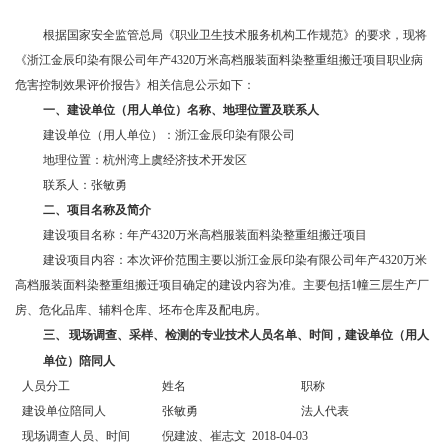
根据国家安全监管总局《职业卫生技术服务机构工作规范》的要求，现将
《
浙江金辰印染有限公司年产
4320万米高档服装面料染整重组搬迁项目职业病
危害控制效果评价报告》
相关信息公示如下：
一、
建设单位（用人单位）名称、地理位置及联系人
建设单位（用人单位）：
浙江金辰印染有限公司
地理位置：杭州湾上虞经济技术开发区
联系人：张敏勇
二、
项目名称及简介
建设项目名称：
年产
4320万米高档服装面料染整重组搬迁项目
建设项目内容：本次评价范围主要以浙江金辰印染有限公司年产
4320万米
高档服装面料染整重组搬迁项目确定的建设内容为准。主要包括1幢三层生产厂
房、危化品库、辅料仓库、坯布仓库及配电房。
三、
现场调查、采样、检测的专业技术人员名单、时间，建设单位（用人
单位）陪同人
人员分工
姓名
职称
建设单位陪同人
张敏勇
法人代表
现场调查人员、时间
倪建波、崔志文
20
18
-
04
-
03