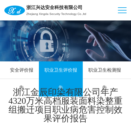
浙江兴达安全科技有限公司
Zhejiang Xingda Security Technology Co.,ltd
安全评价报
职业卫生评价报
职业卫生检测报
告
告
告
浙江金辰印染有限公司年产
4320万米高档服装面料染整重
组搬迁项目职业病危害控制效
果评价报告