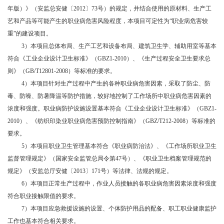
年版）》（安监总安健〔2012〕73号）的规定，并结合使用的原材料、生产工
艺和产品等可能产生的职业病危害风险程度，本项目可定性为“职业病危害较
重”的建设项目。
3）本项目总体布局、生产工艺和设备布局、建筑卫生学、辅助用室等基本
符合《工业企业设计卫生标准》（GBZ1-2010）、《生产过程安全卫生要求总
则》（GB/T12801-2008）等标准的要求。
4）本项目针对生产过程中产生的各种职业病危害因素，采取了防尘、防
毒、防噪、防暑降温等防护措施，较好地控制了工作场所中职业病危害因素的
浓度和强度。职业病防护设施设置基本符合《工业企业设计卫生标准》（GBZ1-
2010）、《纺织印染业职业病危害预防控制指南》（GBZ/T212-2008）等标准的
要求。
5）
本项目职业卫生管理基本符合
《职业病防治法》、《工作场所职业卫生
监督管理规定》（国家安全监管总局令第
47号）、《职业卫生档案管理规范的
规定》（安监总厅安健〔2013〕171号）等法律、法规的规定
。
6）本项目正常生产过程中，作业人员接触的各职业病危害因素浓度和强度
符合职业接触限值的要求。
7）本项目应急救援设施的设置、个体防护用品的配备、职工职业健康监护
工作也基本符合相关要求。