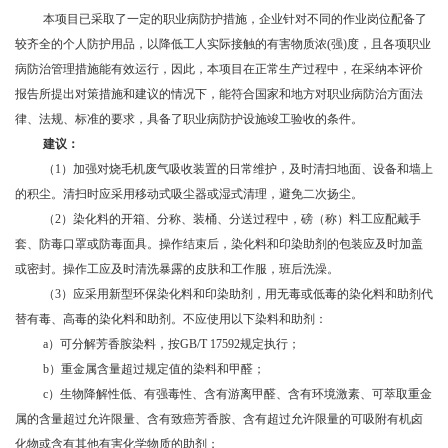
本项目已采取了一定的职业病防护措施，企业针对不同的作业岗位配备了
较齐全的个人防护用品，以降低工人实际接触的有害物质浓
(强)度，且各项职业
病防治管理措施能有效运行，因此，本项目在正常生产过程中，在采纳本评价
报告所提出对策措施和建议的情况下，能符合国家和地方对职业病防治方面法
律、法规、标准的要求，具备了职业病防护设施竣工验收的条件。
建议：
（
1）加强对烧毛机废气吸收装置的日常维护，及时清扫地面、设备和墙上
的积尘。清扫时应采用移动式吸尘器或湿式清理，避免二次扬尘。
（
2）染化料的开箱、分称、装桶、分送过程中，磅（称）料工应配戴手
套、防毒口罩或防毒面具。操作结束后，染化料和印染助剂的包装应及时加盖
或密封。操作工应及时清洗暴露的皮肤和工作服，班后洗澡。
（
3）应采用新型环保染化料和印染助剂，用无毒或低毒的染化料和助剂代
替有毒、高毒的染化料和助剂。不应使用以下染料和助剂：
a）可分解芳香胺染料，按GB/T 17592规定执行；
b）重金属含量超过规定值的染料和甲醛；
c）生物降解性低、有强毒性、含有游离甲醛、含有环境激素、可萃取重金
属的含量超过允许限量、含有致癌芳香胺、含有超过允许限量的可吸附有机卤
化物或含有其他有害化学物质的助剂；