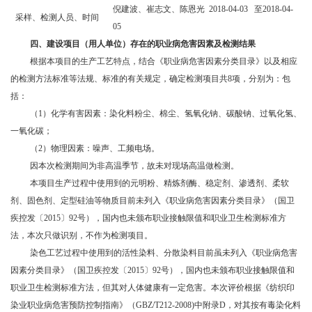
倪建波、崔志文、陈恩光
20
18
-
04
-
03
至
20
18
-
04
-
采样、检测人员、时间
05
四、
建设项目（用人单位）存在的职业病危害因素及检测结果
根据本项目的生产工艺特点，结合《职业病危害因素分类目录》以及相应
的检测方法标准等法规、标准的有关规定，确定检测项目共
8项，分别为：包
括：
（
1）化学有害因素：染化料粉尘、棉尘、氢氧化钠、碳酸钠、过氧化氢、
一氧化碳；
（
2）物理因素：噪声、工频电场。
因本次检测期间为非高温季节，故未对现场高温做检测。
本项目生产过程中使用到的元明粉、精炼剂酶、稳定剂、渗透剂、柔软
剂、固色剂、定型硅油等物质目前未列入《职业病危害因素分类目录》（国卫
疾控发〔
2015〕92号），国内也未颁布职业接触限值和职业卫生检测标准方
法，本次只做识别，不作为检测项目。
染色工艺过程中使用到的活性染料、分散染料目前虽未列入《职业病危害
因素分类目录》（国卫疾控发〔
2015〕92号），国内也未颁布职业接触限值和
职业卫生检测标准方法，但其对人体健康有一定危害。本次评价根据《纺织印
染业职业病危害预防控制指南》（GBZ/T212-2008)中附录D，对其按有毒染化料