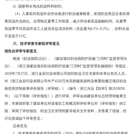
d）国家明令淘汰的染料和助剂。
（
4）入暑前对高温作业劳动者进行职业健康检查，发现职业禁忌证者应调
离高温作业岗位。合理制定夏季工作制度，减少劳动者高温接触时间。在夏季
高温季节对高温作业工人提供含盐清凉饮料（含盐量为0.1%~0.2%），饮料水温
不宜高于15℃。
六、
技术审查专家组评审意见
报告自评审专家意见
根据《职业病防治法》、《建设项目职业病防护设施
“三同时”监督管理办
法》、《浙江省建设项目职业病防护设施“三同时”监督管理实施细则》等规定，
2018年
7
月
2
7
日，
浙江金辰印染有限公司
组织职业卫生专家和本单位有关人员，
对《
浙江金辰印染有限公司年产
4320万米高档服装面料染整重组搬迁项目职业
病危害控制效果评价报告
（评审稿）》（编号：浙江兴达【职评】第
2018050
号）（以下简称《评价报告》）进行评审。评审会由建设单位总经理张敏勇主
持，专家组听取了建设单位对该项目工程概况和评价单位对《评价报告》的汇
报，审阅了评价报告、职业卫生管理档案等相关文件资料，并查看了现场，经
讨论形成如下评审意见：
总体意见
1、技术服务机构有浙安职技字（2016）第B-026号建设项目职业病危害评