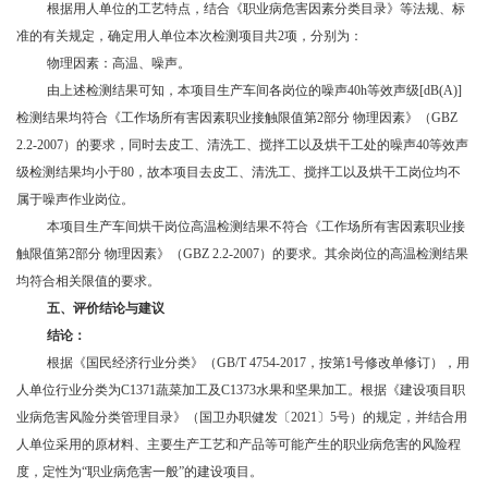
根据用人单位的工艺特点，结合《职业病危害因素分类目录》等法规、标
准的有关规定，确定用人单位本次检测项目共2项，分别为：
物理因素：高温、噪声。
由上述检测结果可知，本项目生产车间各岗位的噪声40h等效声级[dB(A)]
检测结果均符合《工作场所有害因素职业接触限值第2部分 物理因素》（GBZ
2.2-2007）的要求，同时去皮工、清洗工、搅拌工以及烘干工处的噪声40等效声
级检测结果均小于80，故本项目去皮工、清洗工、搅拌工以及烘干工岗位均不
属于噪声作业岗位。
本项目生产车间烘干岗位高温检测结果不符合《工作场所有害因素职业接
触限值第2部分 物理因素》（GBZ 2.2-2007）的要求。其余岗位的高温检测结果
均符合相关限值的要求。
五、
评价结论与建议
结论：
根据《国民经济行业分类》（GB/T 4754-2017，按第1号修改单修订），用
人单位行业分类为C1371蔬菜加工及C1373水果和坚果加工。根据《建设项目职
业病危害风险分类管理目录》（国卫办职健发〔2021〕5号）的规定，并结合用
人单位采用的原材料、主要生产工艺和产品等可能产生的职业病危害的风险程
度，定性为“职业病危害一般”的建设项目。