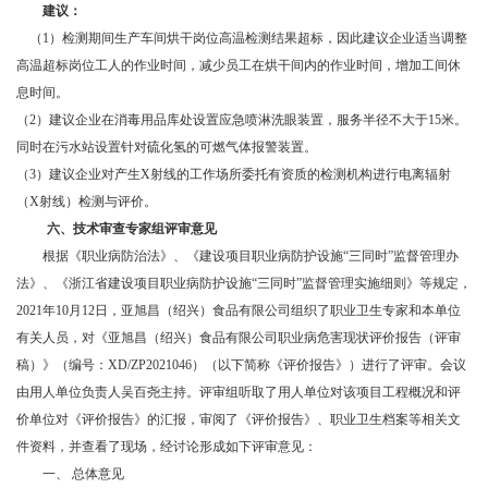
建议：
（1）检测期间生产车间烘干岗位高温检测结果超标，因此建议企业适当调整
高温超标岗位工人的作业时间，减少员工在烘干间内的作业时间，增加工间休
息时间。
（2）建议企业在消毒用品库处设置应急喷淋洗眼装置，服务半径不大于15米。
同时在污水站设置针对硫化氢的可燃气体报警装置。
（3）建议企业对产生X射线的工作场所委托有资质的检测机构进行电离辐射
（X射线）检测与评价。
六、
技术审查专家组评审意见
根据《职业病防治法》、《建设项目职业病防护设施“三同时”监督管理办
法》、《浙江省建设项目职业病防护设施“三同时”监督管理实施细则》等规定，
2021年10月12日，亚旭昌（绍兴）食品有限公司组织了职业卫生专家和本单位
有关人员，对《亚旭昌（绍兴）食品有限公司职业病危害现状评价报告（评审
稿）》（编号：XD/ZP2021046）（以下简称《评价报告》）进行了评审。会议
由用人单位负责人吴百尧主持。评审组听取了用人单位对该项目工程概况和评
价单位对《评价报告》的汇报，审阅了《评价报告》、职业卫生档案等相关文
件资料，并查看了现场，经讨论形成如下评审意见：
一、 总体意见