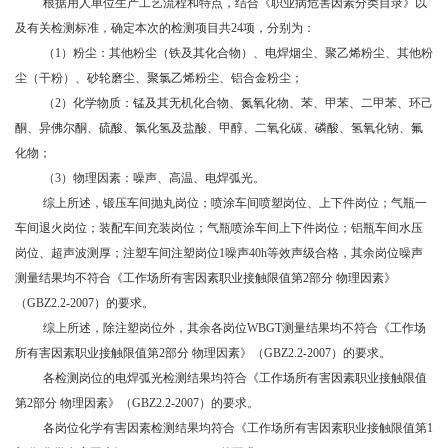
根据用人单位生产工艺流程和特点，结合《职业病危害因素分类目录》以
及有关检测标准，确定本次的检测项目共24项，分别为：
（1）粉尘：其他粉尘（铁及其化合物）、电焊烟尘、聚乙烯粉尘、其他粉
尘（干粉）、砂轮磨尘、聚氯乙烯粉尘、铝合金粉尘；
（2）化学物质：锰及其无机化合物、氮氧化物、苯、甲苯、二甲苯、环己
酮、异佛尔酮、硫酸、氯化氢及盐酸、甲醇、二氧化碳、磷酸、氢氧化钠、氟
化物；
（3）物理因素：噪声、高温、电焊弧光。
综上所述，锻压车间抛丸岗位；喷涂车间喷塑岗位、上下件岗位；气瓶一
车间退火岗位；装配车间充装岗位；气瓶喷涂车间上下件岗位；铝瓶车间水压
岗位、超声波测厚；注塑车间注塑岗位1噪声40h等效声级合格，其余岗位噪声
测量结果均不符合《工作场所有害因素职业接触限值第2部分 物理因素》
（GBZ2.2-2007）的要求。
综上所述，除注塑岗位外，其余各岗位WBGT测量结果均不符合《工作场
所有害因素职业接触限值第2部分 物理因素》（GBZ2.2-2007）的要求。
各检测岗位的电焊弧光检测结果均符合《工作场所有害因素职业接触限值
第2部分 物理因素》（GBZ2.2-2007）的要求。
各岗位化学有害因素检测结果均符合《工作场所有害因素职业接触限值第1