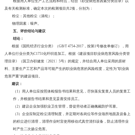
根据用人单位生产工艺流程和特点，结合《职业病危害因素分类目录》以
及有关检测标准，确定本次的检测项目共2项，分别为：
粉尘：其他粉尘（涤纶）；
物理因素：噪声。
五、评价结论与建议
结论：
根据《国民经济行业分类》（GB/T 4754-2017，按第1号修改单修订），用
人单位行业分类为C1751化纤织造加工。根据《建设项目职业病危害风险分类管
理目录》（国卫办职健发〔2021〕5号）的规定，并结合用人单位采用的原材
料、主要生产工艺和产品等可能产生的职业病危害的风险程度，定性为“职业病
危害严重”的建设项目。
建议：
（1）用人单位应按照体检报告书结果和意见，尽快落实复查人员的复查工
作，并根据告书结果和意见妥善安排员工。
（2）建议企业加强职业卫生管理，督促劳动者正确佩戴防护耳塞。
（3）企业应制定粉尘清理制度，并定期对各岗位等作业场所地面及设备上
的积尘进行清理，清理作业时宜使用移动式真空清扫设备，防止清理作业
时产生二次扬尘危害。