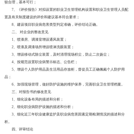
较合理，基本可行；
7
、《评价报告》对拟设置的职业卫生管理机构设置和职业卫生管理人员配
置及有关制度建设的评价和建议基本符合要求；
8
、建设项目职业病危害类型判定准确，评价结论正确。
二、 对企业的整改意见
1
、喷漆房、调漆室增设通风装置；
2
、喷漆及调漆场所增设喷淋洗眼装置；
3
、增设移动式除尘装置，及时清理现场积尘，防止二次扬尘；
4
、按规范设置职业病警示标志、公告栏；
5
、增设个人防护用品及生活用品存放柜，督促员工正确佩戴个人防护用
品；
6
、加强现场管理，做好防护设施的维护保养，完善职业卫生管理档案。
三、对报告书的修改意见
1
、细化设备布局的描述和分析；
2
、细化职业病防护设施的描述和分析；
3
、细化近三年职业健康监护及职业病危害因素定期检测情况的描述和分
析。
四、评审结论