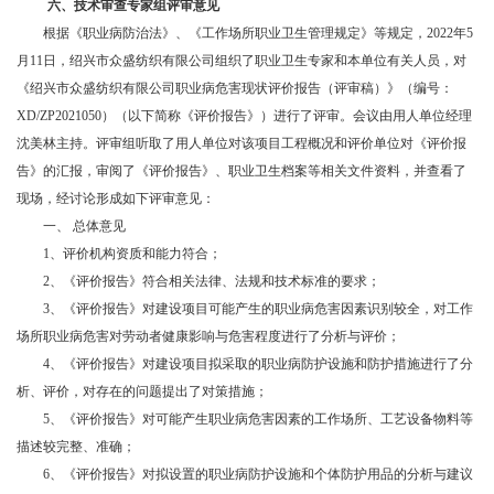
六、
技术审查专家组评审意见
根据《职业病防治法》、《工作场所职业卫生管理规定》等规定，2022年5
月11日，绍兴市众盛纺织有限公司组织了职业卫生专家和本单位有关人员，对
《绍兴市众盛纺织有限公司职业病危害现状评价报告（评审稿）》（编号：
XD/ZP2021050）（以下简称《评价报告》）进行了评审。会议由用人单位经理
沈美林主持。评审组听取了用人单位对该项目工程概况和评价单位对《评价报
告》的汇报，审阅了《评价报告》、职业卫生档案等相关文件资料，并查看了
现场，经讨论形成如下评审意见：
一、 总体意见
1
、评价机构资质和能力符合；
2
、《评价报告》符合相关法律、法规和技术标准的要求；
3
、《评价报告》对建设项目可能产生的职业病危害因素识别较全，对工作
场所职业病危害对劳动者健康影响与危害程度进行了分析与评价；
4
、《评价报告》对建设项目拟采取的职业病防护设施和防护措施进行了分
析、评价，对存在的问题提出了对策措施；
5
、《评价报告》对可能产生职业病危害因素的工作场所、工艺设备物料等
描述较完整、准确；
6
、《评价报告》对拟设置的职业病防护设施和个体防护用品的分析与建议