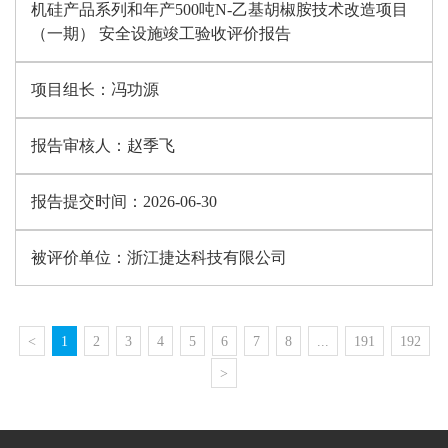
机硅产品系列和年产500吨N-乙基胡椒胺技术改造项目
（一期） 安全设施竣工验收评价报告
项目组长：
冯功源
报告审核人：
赵季飞
报告提交时间：
2026-06-30
被评价单位：
浙江捷达科技有限公司
<
1
2
3
4
5
6
7
8
...
191
192
>