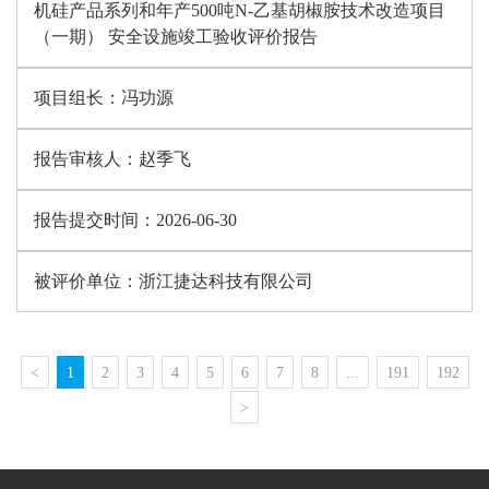
机硅产品系列和年产500吨N-乙基胡椒胺技术改造项目
（一期） 安全设施竣工验收评价报告
项目组长：
冯功源
报告审核人：
赵季飞
报告提交时间：
2026-06-30
被评价单位：
浙江捷达科技有限公司
<
1
2
3
4
5
6
7
8
...
191
192
>